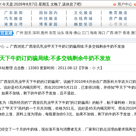
 今天是:
2026年8月7日 星期五
太晚了,该休息了吧!
用户中心
广东新闻
┊
国际国内
┊
文化频道
┊
教育频道
汽车频道
┊
科技频道
┊
在线商城
┊
房产频道
港澳台湾
┊
博客家园
┊
幽默笑话
┊
心理测试
广州
韶关
深圳
惠州
东莞
汕头
珠海
佛山
江门
海南
海口
广西
南宁
香港
澳
中心
→ 广西浏览:广西皇氏乳业甲天下牛奶订奶骗局续:不多交钱剩余牛奶不发放
天下牛奶订奶骗局续:不多交钱剩余牛奶不发放
整理 点击数：13383 更新时间：2011-08-12【字体：
小
大
】
广西皇氏乳业甲天下牛奶的订奶骗局"。说她于2010年4月份在广西医科大学农大订
。说好是45天内喝完即可。而在2010年5月21日，已拿得16瓶，并得知"甲天下"牛
元。如果不加钱，剩下的牛奶不予发放，且不退款。
个名为《我所经历的"广西皇氏乳业甲天下牛奶"的订奶骗局》的帖子，帖子爆料称：刘女
"甲天下"高钙奶一个月共30瓶，价格为51元。说好是45天内喝完即可。而在2010年
以物价上涨、原料上涨为理由，每瓶要加价0.3元。如果不加钱，剩下的牛奶不予发放，而
经交了一个月的牛奶钱，现在涨不涨与消费者无关，厂家和订奶点没理由要求我再交