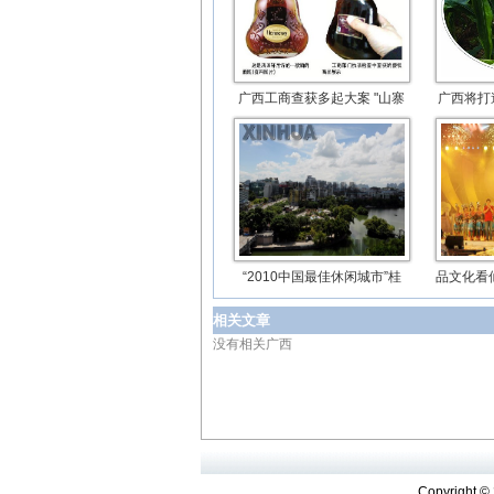
广西工商查获多起大案 "山寨
广西将打
“2010中国最佳休闲城市”桂
品文化看
相关文章
没有相关广西
Copyright ©