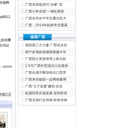
其他网
广西溶洞现清代“水楼” 世
广西力争实现“一增长两突
8812
广西全州女中学生遭治安大
广西：2014年桂林市交通基
推荐广西
乳业在哪
借助第三方力量 广西试水农
又问记
南宁多项疾病保障措施今年
广西国土资源管理上新台阶
1-5月广西外贸进出口总值创
：
admin
广西合浦不断加快出口型罗
广西来宾破获一起网络赌博
广西“王子发案”嫌犯:自首
机遇同享共谋发展 深圳侨资
闭窗口
】
广西北海打击传销 欲将传销