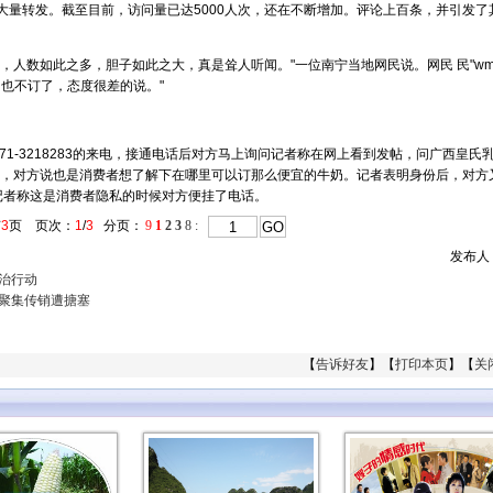
量转发。截至目前，访问量已达5000人次，还在不断增加。评论上百条，并引发了
人数如此之多，胆子如此之大，真是耸人听闻。"一位南宁当地网民说。网民 民"wmy
因也不订了，态度很差的说。"
1-3218283的来电，接通电话后对方马上询问记者称在网上看到发帖，问广西皇氏
，对方说也是消费者想了解下在哪里可以订那么便宜的牛奶。记者表明身份后，对方
记者称这是消费者隐私的时候对方便挂了电话。
有
3
页
页次：
1
/
3
分页：
9
1
2
3
8
:
发布人
治行动
聚集传销遭搪塞
【
告诉好友
】【
打印本页
】【
关