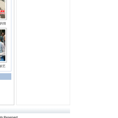
的情
献艺
hts Reserved.