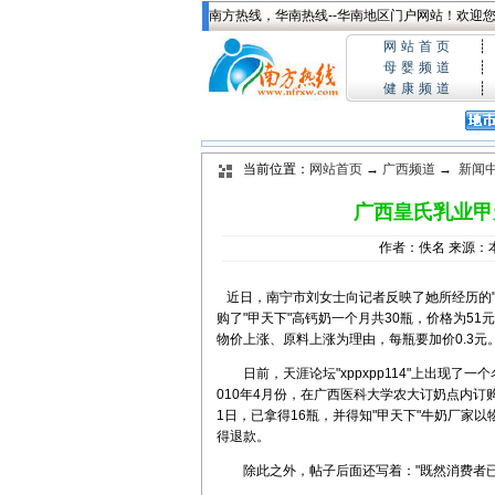
南方热线，华南热线--华南地区门户网站！欢迎您!
网站首页
┊
母婴频道
┊
健康频道
┊
当前位置：
网站首页
→
广西频道
→
新闻
广西皇氏乳业甲
作者：佚名 来源：本站
近日，南宁市刘女士向记者反映了她所经历的"
购了"甲天下"高钙奶一个月共30瓶，价格为51元
物价上涨、原料上涨为理由，每瓶要加价0.3
日前，天涯论坛"xppxpp114"上出现了一
010年4月份，在广西医科大学农大订奶点内订购了
1日，已拿得16瓶，并得知"甲天下"牛奶厂家
得退款。
除此之外，帖子后面还写着："既然消费者已