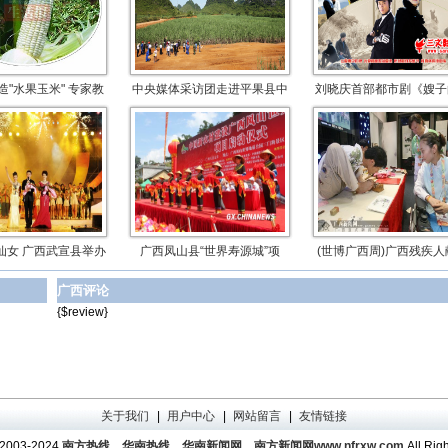
造"水果玉米" 专家教
中央媒体采访团走进平果县中
刘晓庆首部都市剧《嫂子
仙女 广西武宣县举办
广西凤山县“世界寿源城”项
(世博广西周)广西残疾人
广西评论
{$review}
关于我们
|
用户中心
|
网站留言
|
友情链接
 2003-2024
南方热线，华南热线，华南新闻网，南方新闻网www.nfrxw.com
All Rig