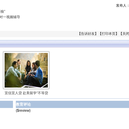
发布人
狼”
对一视频辅导
【
告诉好友
】【
打印本页
】【
关
宜信宜人贷 赴美留学“不等贷
教育评论
{$review}