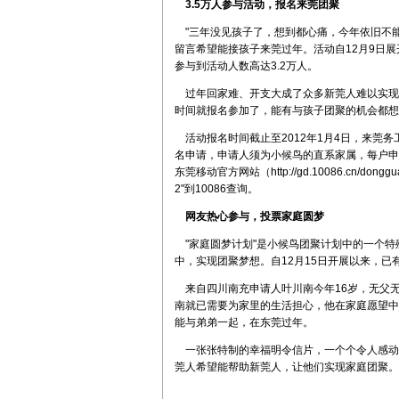
3.5
万人参与活动，报名来莞团聚
"三年没见孩子了，想到都心痛，今年依旧不能
留言希望能接孩子来莞过年。活动自12月9日展
参与到活动人数高达3.2万人。
过年回家难、开支大成了众多新莞人难以实现
时间就报名参加了，能有与孩子团聚的机会都想
活动报名时间截止至2012年1月4日，来莞
名申请，申请人须为小候鸟的直系家属，每户申
东莞移动官方网站（http://gd.10086.cn/do
2"到10086查询。
网友热心参与，投票家庭圆梦
"家庭圆梦计划"是小候鸟团聚计划中的一个特
中，实现团聚梦想。自12月15日开展以来，已
来自四川南充申请人叶川南今年16岁，无父无
南就已需要为家里的生活担心，他在家庭愿望中
能与弟弟一起，在东莞过年。
一张张特制的幸福明令信片，一个个令人感动
莞人希望能帮助新莞人，让他们实现家庭团聚。