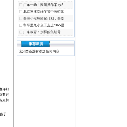
广东一幼儿园顶风作案 收5
北京三溪堂端午节中医药体
关注小候鸟团聚计划，关爱
和平里九小义工走进“365晨
广东教育：别样的集结号
推荐教育
该分类还没有添加任何内容！
也许那
快要过
能支持
孩子