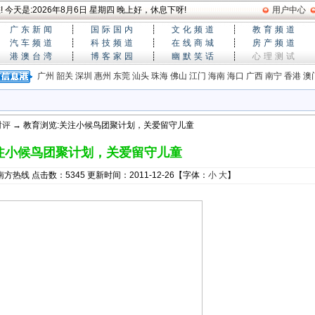
 今天是:
2026年8月6日 星期四
晚上好，休息下呀!
用户中心
广东新闻
┊
国际国内
┊
文化频道
┊
教育频道
汽车频道
┊
科技频道
┊
在线商城
┊
房产频道
港澳台湾
┊
博客家园
┊
幽默笑话
┊
心理测试
广州
韶关
深圳
惠州
东莞
汕头
珠海
佛山
江门
海南
海口
广西
南宁
香港
澳
时评
→ 教育浏览:关注小候鸟团聚计划，关爱留守儿童
注小候鸟团聚计划，关爱留守儿童
方热线 点击数：5345 更新时间：2011-12-26【字体：
小
大
】