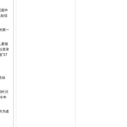
页面中
机短信
的第一
儿童报
以登录
送"27
活动
的叶川
今年
作为老