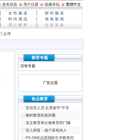
发布信息
用户注册
收藏本站
繁體中文
┊
女性频道
┊
财经频道
┊
时尚潮流
┊
海南新闻
┊
周公解梦
┊
在线算命
门
台湾
教育专题
没有专题
广告位置
热点教育
宜信宜人贷 赴美留学“不等
鄉村教育的喜與憂
龙文教育再次被教育部门曝
宜人财富：做个富有的人
PS-ONE品思国际艺术教育回