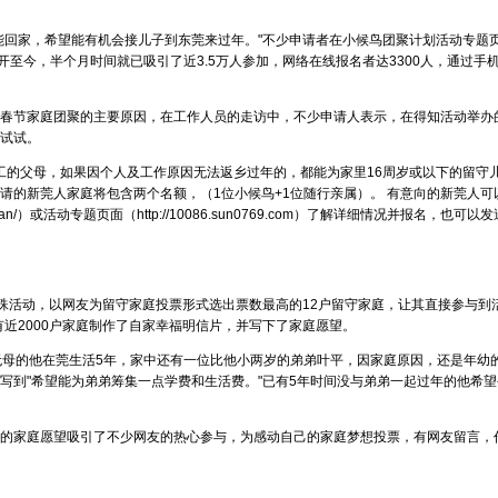
回家，希望能有机会接儿子到东莞来过年。"不少申请者在小候鸟团聚计划活动专题
开至今，半个月时间就已吸引了近3.5万人参加，网络在线报名者达3300人，通过手
春节家庭团聚的主要原因，在工作人员的走访中，不少申请人表示，在得知活动举办
试试。
务工的父母，如果因个人及工作原因无法返乡过年的，都能为家里16周岁或以下的留守
请的新莞人家庭将包含两个名额，（1位小候鸟+1位随行亲属）。 有意向的新莞人可
ngguan/）或活动专题页面（http://10086.sun0769.com）了解详细情况并报名，也可以发
殊活动，以网友为留守家庭投票形式选出票数最高的12户留守家庭，让其直接参与到
有近2000户家庭制作了自家幸福明信片，并写下了家庭愿望。
母的他在莞生活5年，家中还有一位比他小两岁的弟弟叶平，因家庭原因，还是年幼
写到"希望能为弟弟筹集一点学费和生活费。"已有5年时间没与弟弟一起过年的他希望
的家庭愿望吸引了不少网友的热心参与，为感动自己的家庭梦想投票，有网友留言，